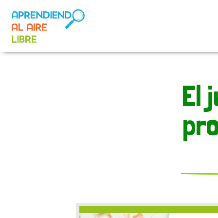
El 
pr