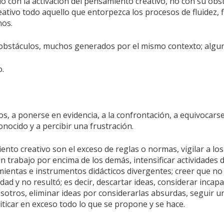
con la activación del pensamiento creativo, no con su obs
tivo todo aquello que entorpezca los procesos de fluidez, fl
nos.
obstáculos, muchos generados por el mismo contexto; algun
.
os, a ponerse en evidencia, a la confrontación, a equivocarse
onocido y a percibir una frustración.
nto creativo son el exceso de reglas o normas, vigilar a los 
un trabajo por encima de los demás, intensificar actividades 
mientas e instrumentos didácticos divergentes; creer que no 
dad y no resultó; es decir, descartar ideas, considerar incap
tros, eliminar ideas por considerarlas absurdas, seguir un
iticar en exceso todo lo que se propone y se hace.