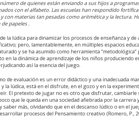
 número de quienes están enviando a sus hijos a programa
ados con el alfabeto. Las escuelas han respondido fortific
o y con materias tan pesadas como aritmética y la lectura. 
 de papeles .
de la lúdica para dinamizar los procesos de enseñanza y de 
ficativo; pero, lamentablemente, en múltiples espacios educa
aturado y se ha asumido como herramienta “metodológica” p
nto en la dinámica de aprendizaje de los niños produciendo e
rjudicando así la esencia del juego.
mo de evaluación es un error didáctico y una inadecuada ma
y la lúdica, está en el disfrute, en el gozo y en la experiment
 reír. El pretexto de jugar no es otro que disfrutar, cambiarle
o poco que le queda en una sociedad afiebrada por la carrera
y saber más, olvidando que en el descanso lúdico o en el jue
sarrollar procesos del Pensamiento creativo (Romero, P., 200