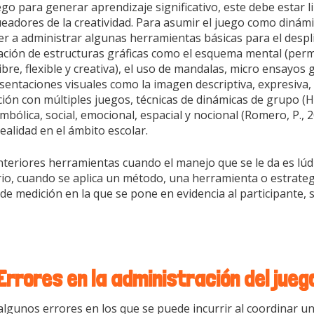
ego para generar aprendizaje significativo, este debe estar l
ueadores de la creatividad. Para asumir el juego como dinám
er a administrar algunas herramientas básicas para el despli
cación de estructuras gráficas como el esquema mental (perm
re, flexible y creativa), el uso de mandalas, micro ensayos g
sentaciones visuales como la imagen descriptiva, expresiva, 
cción con múltiples juegos, técnicas de dinámicas de grupo (H
simbólica, social, emocional, espacial y nocional (Romero, P.,
realidad en el ámbito escolar.
nteriores herramientas cuando el manejo que se le da es lúdic
rio, cuando se aplica un método, una herramienta o estrateg
e medición en la que se pone en evidencia al participante, se
Errores en la administración del jueg
algunos errores en los que se puede incurrir al coordinar u